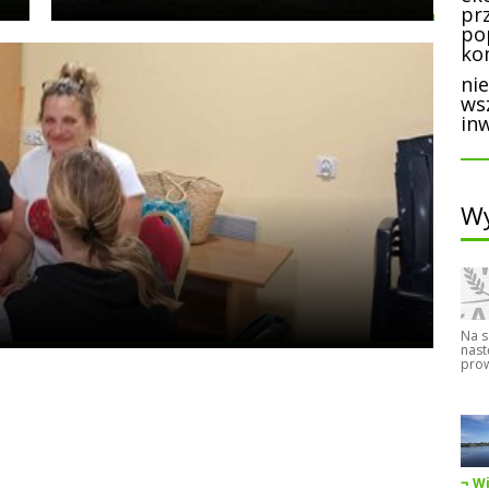
pr
po
ko
ni
ws
inw
Wy
Na s
nast
prow
Wi