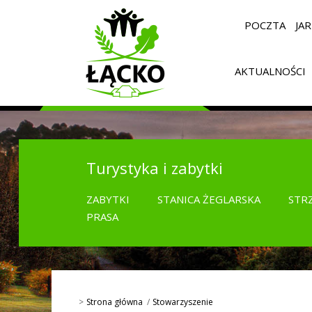
POCZTA
JA
AKTUALNOŚCI
Turystyka i zabytki
ZABYTKI
STANICA ŻEGLARSKA
STR
PRASA
Strona główna
Stowarzyszenie