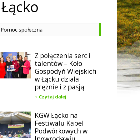
 Łącko
Pomoc społeczna
Z połączenia serc i
talentów – Koło
Gospodyń Wiejskich
w Łącku działa
prężnie i z pasją
Czytaj dalej
KGW Łącko na
Festiwalu Kapel
Podwórkowych w
Inowrocławiu