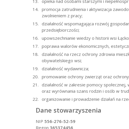
opieka nad osobami starszymi i niepełnosp
promocja zatrudnienia i aktywizacja zawod
zwolnieniem z pracy;
działalność wspomagająca rozwój gospodarc
przedsiębiorczości;
upowszechnianie wiedzy o historii wsi Łącko
poprawa walorów ekonomicznych, estetyczny
działalność na rzecz ochrony zdrowia mies
obywatelskiego wsi;
działalność wydawnicza;
promowanie ochrony zwierząt oraz ochrony
działalność w zakresie pomocy społecznej, 
oraz wyrównania szans rodzin i osób w trudn
organizowanie i prowadzenie działań na rzec
Dane stowarzyszenia
NIP
556-276-52-59
Regon
365374456