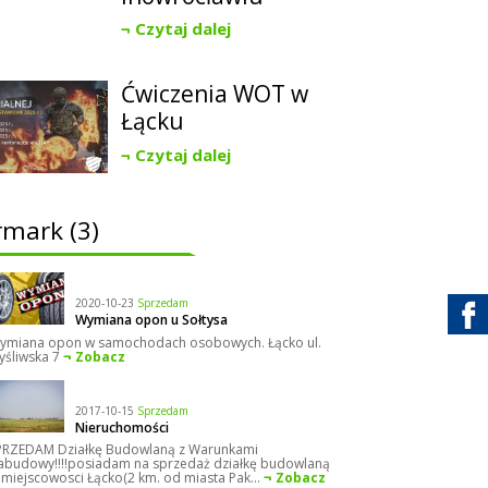
Czytaj dalej
Ćwiczenia WOT w
Łącku
Czytaj dalej
rmark (3)
2020-10-23
Sprzedam
Wymiana opon u Sołtysa
ymiana opon w samochodach osobowych. Łącko ul.
yśliwska 7
Zobacz
2017-10-15
Sprzedam
Nieruchomości
PRZEDAM Działkę Budowlaną z Warunkami
abudowy!!!!posiadam na sprzedaż działkę budowlaną
 miejscowosci Łącko(2 km. od miasta Pak...
Zobacz