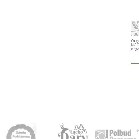
Orga
NGO)
orga