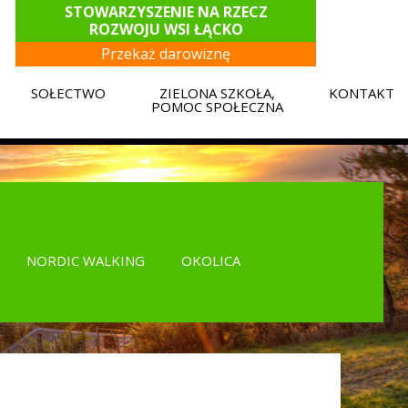
STOWARZYSZENIE NA RZECZ
ROZWOJU WSI ŁĄCKO
Przekaż darowiznę
SOŁECTWO
ZIELONA SZKOŁA,
KONTAKT
E
POMOC SPOŁECZNA
NORDIC WALKING
OKOLICA