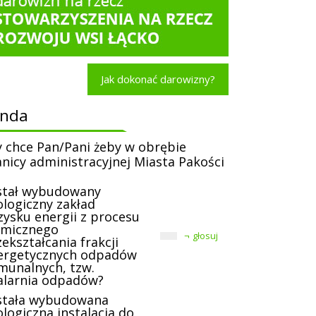
Jak dokonać darowizny?
onda
y chce Pan/Pani żeby w obrębie
anicy administracyjnej Miasta Pakości
stał wybudowany
ologiczny zakład
zysku energii z procesu
rmicznego
głosuj
ekształcania frakcji
ergetycznych odpadów
munalnych, tzw.
alarnia odpadów?
stała wybudowana
logiczna instalacja do