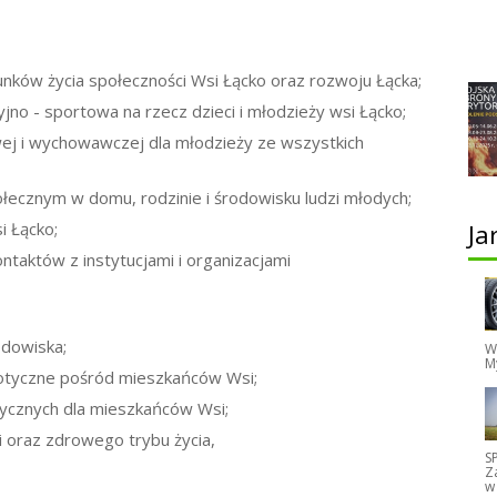
unków życia społeczności Wsi Łącko oraz rozwoju Łącka;
cyjno - sportowa na rzecz dzieci i młodzieży wsi Łącko;
ej i wychowawczej dla młodzieży ze wszystkich
łecznym w domu, rodzinie i środowisku ludzi młodych;
Ja
i Łącko;
ontaktów z instytucjami i organizacjami
odowiska;
W
M
riotyczne pośród mieszkańców Wsi;
tycznych dla mieszkańców Wsi;
ki oraz zdrowego trybu życia,
S
Z
w