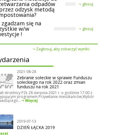
zetwarzania odpadów
głosuj
przez odzysk metodą
mpostowania?
e zgadzam się na
zystkie w/w
głosuj
estycje !
Zagłosuj, aby zobaczyć wyniki
darzenia
2021-08-28
Zebranie sołeckie w sprawie Funduszu
sołeckiego na rok 2022 oraz zmian
funduszu na rok 2021
ali strzelnicy PZŁ 28 sierpnia 2021 r. o godzinie 17:00 z
ępującym programem Przywitanie mieszkańców,Wybór
adzącego...
Więcej
2019-07-13
DZIEŃ ŁĄCKA 2019
ęcej