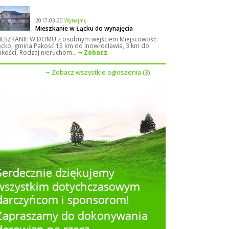
2017-03-20
Wynajmę
Mieszkanie w Łącku do wynajęcia
IESZKANIE W DOMU z osobnym wejściem Miejscowość:
ącko, gmina Pakość 15 km do Inowrocławia, 3 km do
akości, Rodzaj nieruchom...
Zobacz
Zobacz wszystkie ogłoszenia (3)