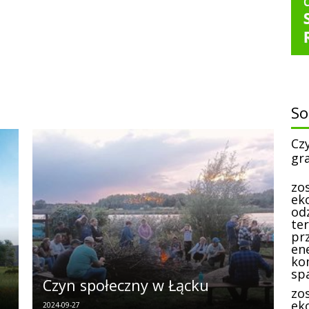
S
Cz
gr
zo
ek
od
te
prz
en
ko
sp
Czyn społeczny w Łącku
zo
eko
2024-09-27