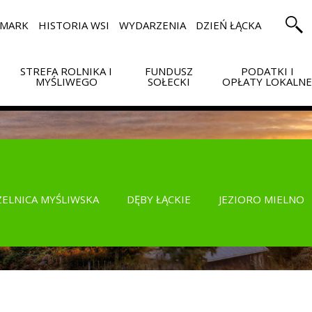
RMARK
HISTORIA WSI
WYDARZENIA
DZIEŃ ŁĄCKA
STREFA ROLNIKA I
FUNDUSZ
PODATKI I
MYŚLIWEGO
SOŁECKI
OPŁATY LOKALN
ZELNICA MYŚLIWSKA
DĘBY ŁĄCKIE
JEZIORO MIELNO