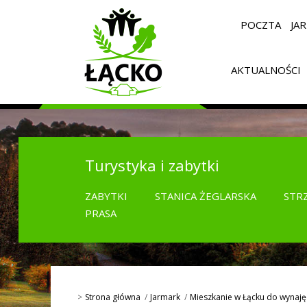
POCZTA
JA
AKTUALNOŚCI
Turystyka i zabytki
ZABYTKI
STANICA ŻEGLARSKA
STR
PRASA
Strona główna
Jarmark
Mieszkanie w Łącku do wynaję