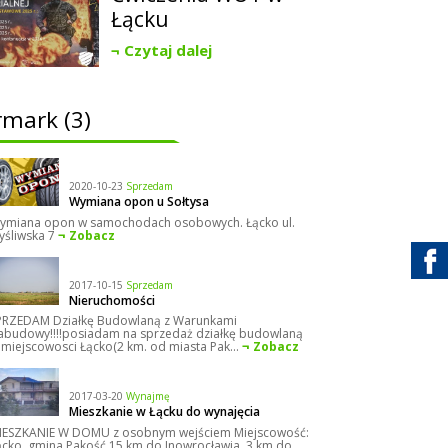
Łącku
Czytaj dalej
rmark (3)
2020-10-23
Sprzedam
Wymiana opon u Sołtysa
ymiana opon w samochodach osobowych. Łącko ul.
yśliwska 7
Zobacz
2017-10-15
Sprzedam
Nieruchomości
PRZEDAM Działkę Budowlaną z Warunkami
abudowy!!!!posiadam na sprzedaż działkę budowlaną
 miejscowosci Łącko(2 km. od miasta Pak...
Zobacz
2017-03-20
Wynajmę
Mieszkanie w Łącku do wynajęcia
IESZKANIE W DOMU z osobnym wejściem Miejscowość:
ącko, gmina Pakość 15 km do Inowrocławia, 3 km do