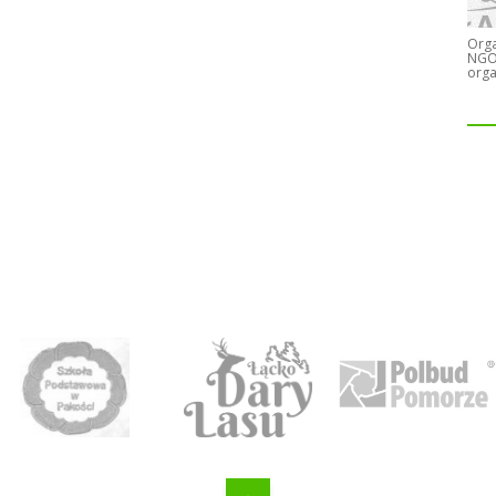
Orga
NGO)
orga