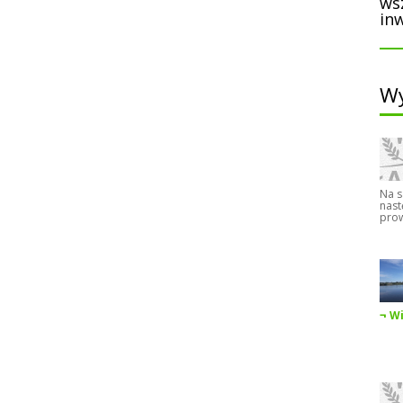
ws
inw
Wy
Na s
nast
prow
Wi