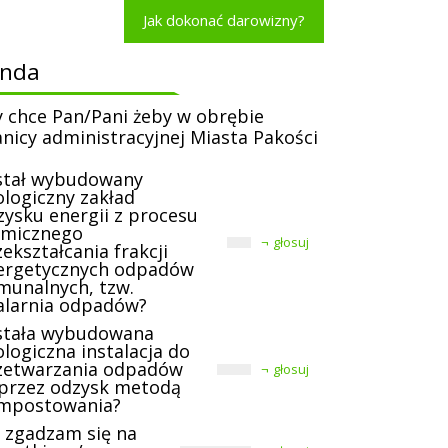
Jak dokonać darowizny?
onda
y chce Pan/Pani żeby w obrębie
anicy administracyjnej Miasta Pakości
stał wybudowany
ologiczny zakład
zysku energii z procesu
rmicznego
głosuj
ekształcania frakcji
ergetycznych odpadów
munalnych, tzw.
alarnia odpadów?
stała wybudowana
logiczna instalacja do
zetwarzania odpadów
głosuj
przez odzysk metodą
mpostowania?
e zgadzam się na