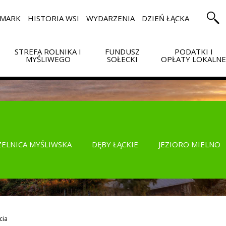
RMARK
HISTORIA WSI
WYDARZENIA
DZIEŃ ŁĄCKA
STREFA ROLNIKA I
FUNDUSZ
PODATKI I
MYŚLIWEGO
SOŁECKI
OPŁATY LOKALN
ZELNICA MYŚLIWSKA
DĘBY ŁĄCKIE
JEZIORO MIELNO
cia