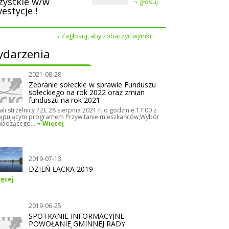
zystkie w/w
głosuj
estycje !
Zagłosuj, aby zobaczyć wyniki
darzenia
2021-08-28
Zebranie sołeckie w sprawie Funduszu
sołeckiego na rok 2022 oraz zmian
funduszu na rok 2021
ali strzelnicy PZŁ 28 sierpnia 2021 r. o godzinie 17:00 z
ępującym programem Przywitanie mieszkańców,Wybór
adzącego...
Więcej
2019-07-13
DZIEŃ ŁĄCKA 2019
ęcej
2019-06-25
SPOTKANIE INFORMACYJNE
POWOŁANIE GMINNEJ RADY