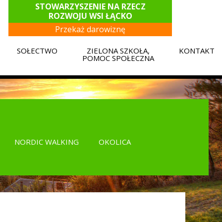
STOWARZYSZENIE NA RZECZ
ROZWOJU WSI ŁĄCKO
Przekaż darowiznę
SOŁECTWO
ZIELONA SZKOŁA,
KONTAKT
E
POMOC SPOŁECZNA
NORDIC WALKING
OKOLICA