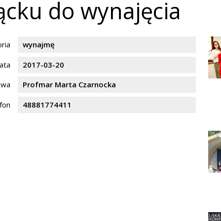
ącku do wynajęcia
ria
wynajmę
ata
2017-03-20
zwa
Profmar Marta Czarnocka
fon
48881774411