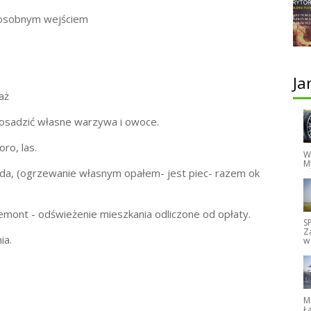
 osobnym wejściem
Ja
aż
posadzić własne warzywa i owoce.
ro, las.
W
M
woda, (ogrzewanie własnym opałem- jest piec- razem ok
remont - odświeżenie mieszkania odliczone od opłaty.
S
Z
ia.
w
M
Ł