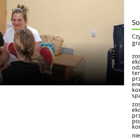
S
Cz
gr
zo
ek
od
te
prz
en
ko
sp
zo
eko
pr
po
ko
ni