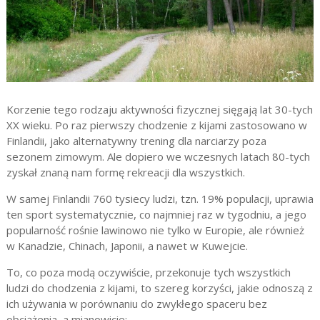
Korzenie tego rodzaju aktywności fizycznej sięgają lat 30-tych
XX wieku. Po raz pierwszy chodzenie z kijami zastosowano w
Finlandii, jako alternatywny trening dla narciarzy poza
sezonem zimowym. Ale dopiero we wczesnych latach 80-tych
zyskał znaną nam formę rekreacji dla wszystkich.
W samej Finlandii 760 tysiecy ludzi, tzn. 19% populacji, uprawia
ten sport systematycznie, co najmniej raz w tygodniu, a jego
popularność rośnie lawinowo nie tylko w Europie, ale również
w Kanadzie, Chinach, Japonii, a nawet w Kuwejcie.
To, co poza modą oczywiście, przekonuje tych wszystkich
ludzi do chodzenia z kijami, to szereg korzyści, jakie odnoszą z
ich używania w porównaniu do zwykłego spaceru bez
obciążenia, a mianowicie: