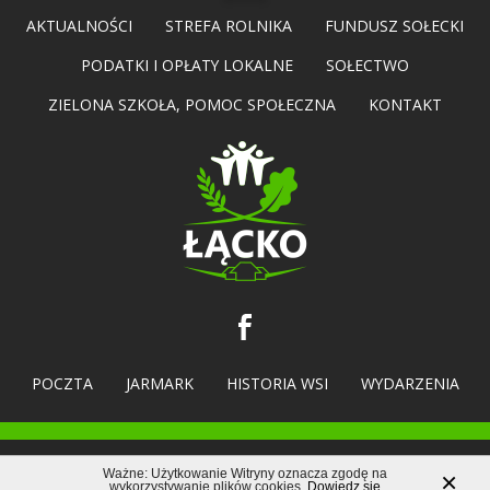
AKTUALNOŚCI
STREFA ROLNIKA
FUNDUSZ SOŁECKI
PODATKI I OPŁATY LOKALNE
SOŁECTWO
ZIELONA SZKOŁA, POMOC SPOŁECZNA
KONTAKT
POCZTA
JARMARK
HISTORIA WSI
WYDARZENIA
Wszelkie prawa zastrzeżone (c) 2017-2026 |
wieslacko.pl
Ważne: Użytkowanie Witryny oznacza zgodę na
×
Wykonanie
BluLink.pl
wykorzystywanie plików cookies.
Dowiedz się