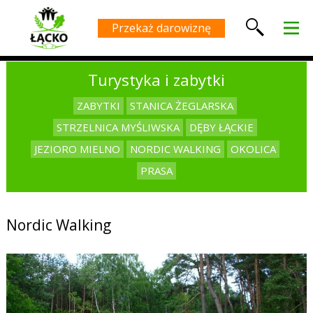
Przekaż darowiznę
Turystyka i zabytki
ZABYTKI
STANICA ŻEGLARSKA
STRZELNICA MYŚLIWSKA
DĘBY ŁĄCKIE
JEZIORO MIELNO
NORDIC WALKING
OKOLICA
PRASA
Nordic Walking