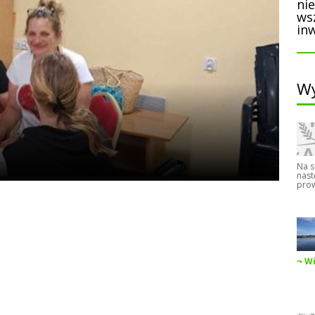
ni
ws
inw
Wy
Na s
nast
prow
Wi