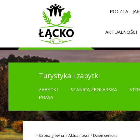
POCZTA
JA
AKTUALNOŚCI
Turystyka i zabytki
ZABYTKI
STANICA ŻEGLARSKA
STR
PRASA
Strona główna
Aktualności
Dzień seniora