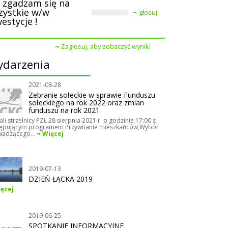
e zgadzam się na
zystkie w/w
głosuj
estycje !
Zagłosuj, aby zobaczyć wyniki
darzenia
2021-08-28
Zebranie sołeckie w sprawie Funduszu
sołeckiego na rok 2022 oraz zmian
funduszu na rok 2021
ali strzelnicy PZŁ 28 sierpnia 2021 r. o godzinie 17:00 z
ępującym programem Przywitanie mieszkańców,Wybór
adzącego...
Więcej
2019-07-13
DZIEŃ ŁĄCKA 2019
ęcej
2019-06-25
SPOTKANIE INFORMACYJNE