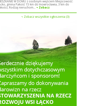
IESZKANIE W DOMU z osobnym wejściem Miejscowość:
ącko, gmina Pakość 15 km do Inowrocławia, 3 km do
akości, Rodzaj nieruchom...
Zobacz
Zobacz wszystkie ogłoszenia (3)