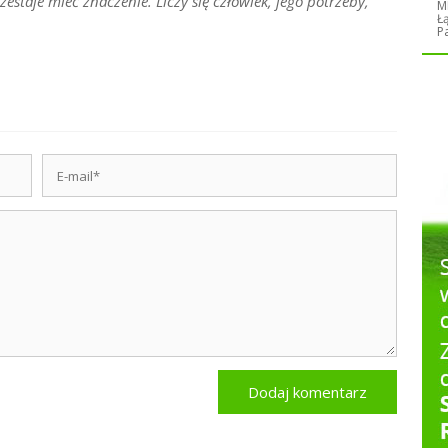
zestaje mieć znaczenie. Liczy się człowiek, jego potrzeby,
M
Ł
P