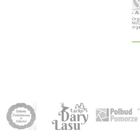
Orga
NGO)
orga