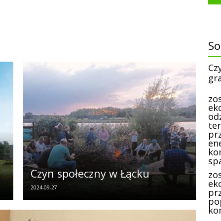
S
Cz
gr
zo
ek
od
te
prz
en
ko
sp
Czyn społeczny w Łącku
zo
eko
2024-09-27
pr
po
ko