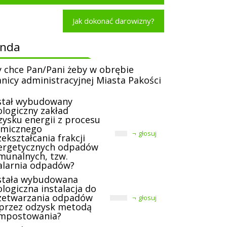
Jak dokonać darowizny?
onda
y chce Pan/Pani żeby w obrębie
anicy administracyjnej Miasta Pakości
stał wybudowany
ologiczny zakład
zysku energii z procesu
rmicznego
głosuj
ekształcania frakcji
ergetycznych odpadów
munalnych, tzw.
alarnia odpadów?
stała wybudowana
logiczna instalacja do
zetwarzania odpadów
głosuj
przez odzysk metodą
mpostowania?