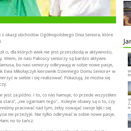
u z okazji obchodów Ogólnopolskiego Dnia Seniora, które
Ja
.
li ci, dla których wiek nie jest przeszkodą w aktywności,
y. Wiem, że nasi Pakoscy seniorzy są bardzo aktywni.
o lamusa, bo nasi seniorzy odkrywają w sobie nowe pasje,
jak Ewa Mikołajczyk kierownik Dziennego Domu Seniora+ w
W
M
erzyć w siebie i się realizować. Pokazują, że można się
czy.
nie jest za późno. I to, co nas hamuje, to przede wszystkim
S
 stara”, „nie ogarniam tego”... Kolejne obawy są o to, czy
Z
inniśmy pracować nad tym, żeby oswajać swoje lęki i się
w
życia nie przeżyje. Nie tylko odkrywać w sobie nowe pasje,
łam; no to tańcz.