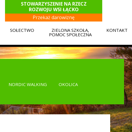
STOWARZYSZENIE NA RZECZ
ROZWOJU WSI ŁĄCKO
Przekaż darowiznę
SOŁECTWO
ZIELONA SZKOŁA,
KONTAKT
E
POMOC SPOŁECZNA
NORDIC WALKING
OKOLICA