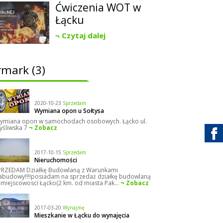
Ćwiczenia WOT w
Łącku
Czytaj dalej
rmark (3)
2020-10-23
Sprzedam
Wymiana opon u Sołtysa
ymiana opon w samochodach osobowych. Łącko ul.
yśliwska 7
Zobacz
2017-10-15
Sprzedam
Nieruchomości
PRZEDAM Działkę Budowlaną z Warunkami
abudowy!!!!posiadam na sprzedaż działkę budowlaną
 miejscowosci Łącko(2 km. od miasta Pak...
Zobacz
2017-03-20
Wynajmę
Mieszkanie w Łącku do wynajęcia