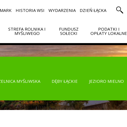
RMARK
HISTORIA WSI
WYDARZENIA
DZIEŃ ŁĄCKA
STREFA ROLNIKA I
FUNDUSZ
PODATKI I
MYŚLIWEGO
SOŁECKI
OPŁATY LOKALN
ZELNICA MYŚLIWSKA
DĘBY ŁĄCKIE
JEZIORO MIELNO