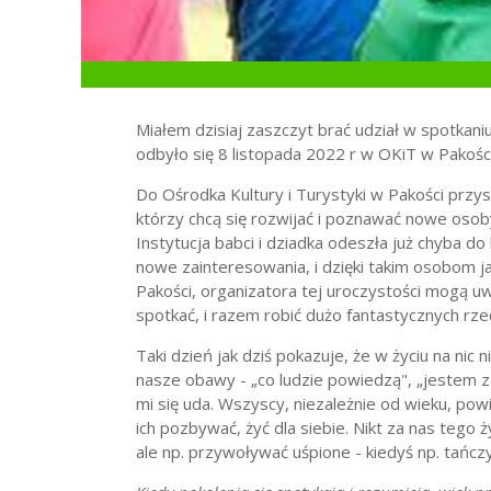
Miałem dzisiaj zaszczyt brać udział w spotkani
odbyło się 8 listopada 2022 r w OKiT w Pakości
Do Ośrodka Kultury i Turystyki w Pakości przysz
którzy chcą się rozwijać i poznawać nowe osob
Instytucja babci i dziadka odeszła już chyba d
nowe zainteresowania, i dzięki takim osobom 
Pakości, organizatora tej uroczystości mogą uwi
spotkać, i razem robić dużo fantastycznych rze
Taki dzień jak dziś pokazuje, że w życiu na nic 
nasze obawy - „co ludzie powiedzą", „jestem za
mi się uda. Wszyscy, niezależnie od wieku, pow
ich pozbywać, żyć dla siebie. Nikt za nas tego 
ale np. przywoływać uśpione - kiedyś np. tańczy