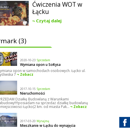
Ćwiczenia WOT w
Łącku
Czytaj dalej
rmark (3)
2020-10-23
Sprzedam
Wymiana opon u Sołtysa
ymiana opon w samochodach osobowych. Łącko ul.
yśliwska 7
Zobacz
2017-10-15
Sprzedam
Nieruchomości
PRZEDAM Działkę Budowlaną z Warunkami
abudowy!!!!posiadam na sprzedaż działkę budowlaną
 miejscowosci Łącko(2 km. od miasta Pak...
Zobacz
2017-03-20
Wynajmę
Mieszkanie w Łącku do wynajęcia