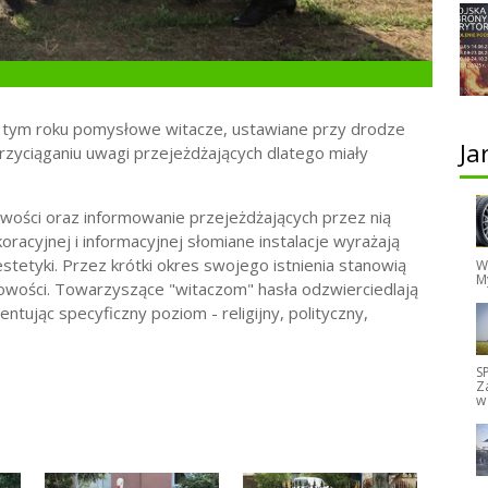
 tym roku pomysłowe witacze, ustawiane przy drodze
Ja
rzyciąganiu uwagi przejeżdżających dlatego miały
wości oraz informowanie przejeżdżających przez nią
racyjnej i informacyjnej słomiane instalacje wyrażają
estetyki. Przez krótki okres swojego istnienia stanowią
W
M
owości. Towarzyszące "witaczom" hasła odzwierciedlają
ntując specyficzny poziom - religijny, polityczny,
S
Z
w