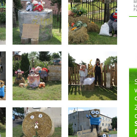
M
Ł
P