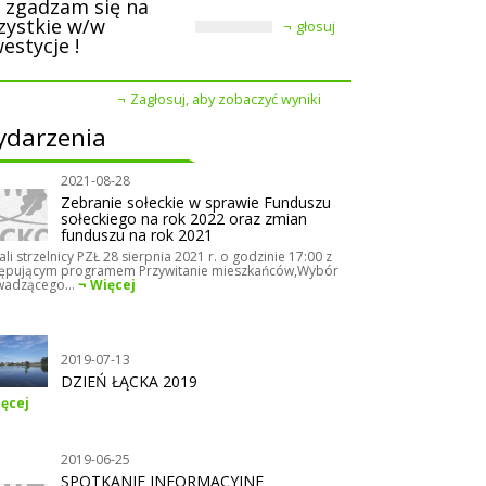
e zgadzam się na
zystkie w/w
głosuj
estycje !
Zagłosuj, aby zobaczyć wyniki
darzenia
2021-08-28
Zebranie sołeckie w sprawie Funduszu
sołeckiego na rok 2022 oraz zmian
funduszu na rok 2021
ali strzelnicy PZŁ 28 sierpnia 2021 r. o godzinie 17:00 z
ępującym programem Przywitanie mieszkańców,Wybór
adzącego...
Więcej
2019-07-13
DZIEŃ ŁĄCKA 2019
ęcej
2019-06-25
SPOTKANIE INFORMACYJNE