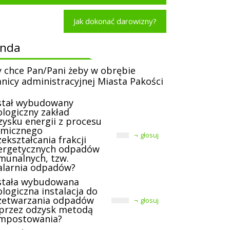
Jak dokonać darowizny?
onda
y chce Pan/Pani żeby w obrębie
anicy administracyjnej Miasta Pakości
stał wybudowany
ologiczny zakład
zysku energii z procesu
rmicznego
głosuj
ekształcania frakcji
ergetycznych odpadów
munalnych, tzw.
alarnia odpadów?
stała wybudowana
logiczna instalacja do
zetwarzania odpadów
głosuj
przez odzysk metodą
mpostowania?