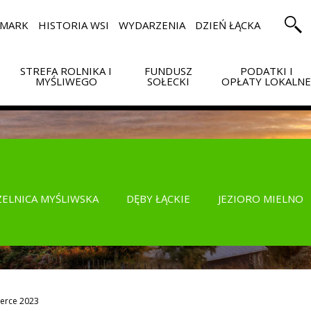
RMARK
HISTORIA WSI
WYDARZENIA
DZIEŃ ŁĄCKA
STREFA ROLNIKA I
FUNDUSZ
PODATKI I
MYŚLIWEGO
SOŁECKI
OPŁATY LOKALN
ZELNICA MYŚLIWSKA
DĘBY ŁĄCKIE
JEZIORO MIELNO
erce 2023