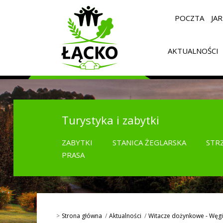
POCZTA
JA
AKTUALNOŚCI
Turystyka i zabytki
ZABYTKI
STANICA ŻEGLARSKA
STR
PRASA
Strona główna
Aktualności
Witacze dożynkowe - Węgi