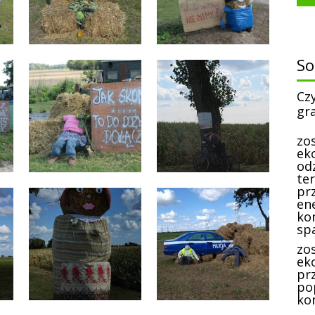
S
Cz
gr
zo
ek
od
te
prz
en
ko
sp
zo
eko
pr
po
ko