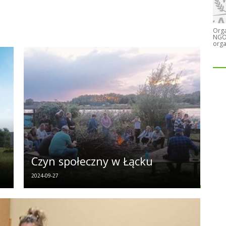
Orga
NGO)
orga
Czyn społeczny w Łącku
2024-09-27