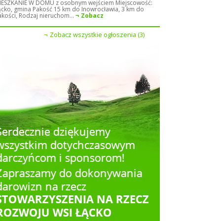
IESZKANIE W DOMU z osobnym wejściem Miejscowość:
ącko, gmina Pakość 15 km do Inowrocławia, 3 km do
akości, Rodzaj nieruchom...
Zobacz
Zobacz wszystkie ogłoszenia (3)