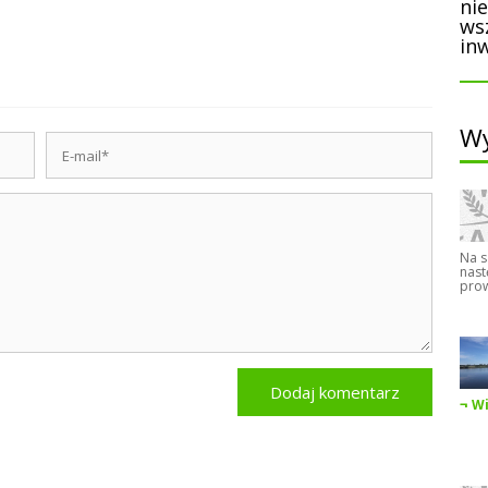
ni
ws
inw
Wy
Na s
nast
prow
Wi