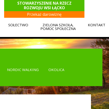
STOWARZYSZENIE NA RZECZ
ROZWOJU WSI ŁĄCKO
Przekaż darowiznę
SOŁECTWO
ZIELONA SZKOŁA,
KONTAKT
E
POMOC SPOŁECZNA
NORDIC WALKING
OKOLICA